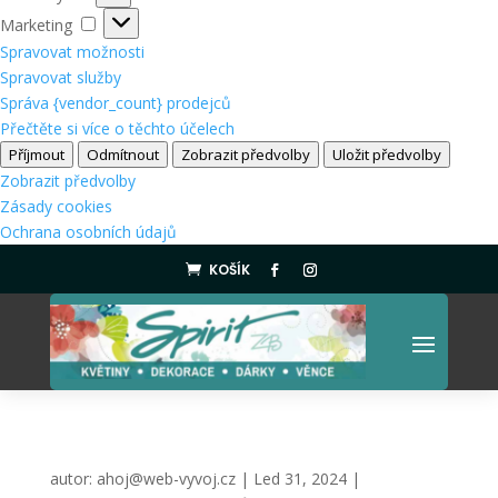
Marketing
Marketing
Spravovat možnosti
Spravovat služby
Správa {vendor_count} prodejců
Přečtěte si více o těchto účelech
Příjmout
Odmítnout
Zobrazit předvolby
Uložit předvolby
Zobrazit předvolby
Zásady cookies
Ochrana osobních údajů
KOŠÍK

autor:
ahoj@web-vyvoj.cz
|
Led 31, 2024
|