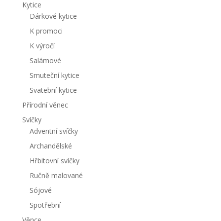
Kytice
Dárkové kytice
K promoci
K výročí
Salámové
Smuteční kytice
Svatební kytice
Přírodní věnec
Svíčky
Adventní svíčky
Archandělské
Hřbitovní svíčky
Ručně malované
Sójové
Spotřební
Věnce