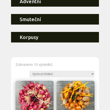
Adventní
Smuteční
Korpusy
Zobrazeno 10 výsledků