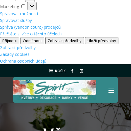
Marketing
Marketing
Spravovat možnosti
Spravovat služby
Správa {vendor_count} prodejců
Přečtěte si více o těchto účelech
Příjmout
Odmítnout
Zobrazit předvolby
Uložit předvolby
Zobrazit předvolby
Zásady cookies
Ochrana osobních údajů
KOŠÍK
