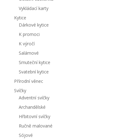
Vykládací karty
Kytice
Dárkové kytice
K promoci
K výročí
Salámové
Smuteční kytice
Svatební kytice
Přírodní věnec
Svíčky
Adventní svíčky
Archandělské
Hřbitovní svíčky
Ručně malované
Sójové