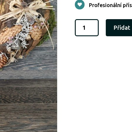
Profesionální pří

Přírodní
Přidat
mechové
srdce
množství