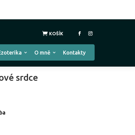
KOŠÍK

Ezoterika
O mně
Kontakty
ové srdce
ba