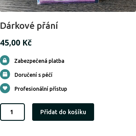
Dárkové přání
45,00
Kč
Zabezpečená platba

Doručení s péčí

Profesionální přístup

Dárkové
Přidat do košíku
přání
množství