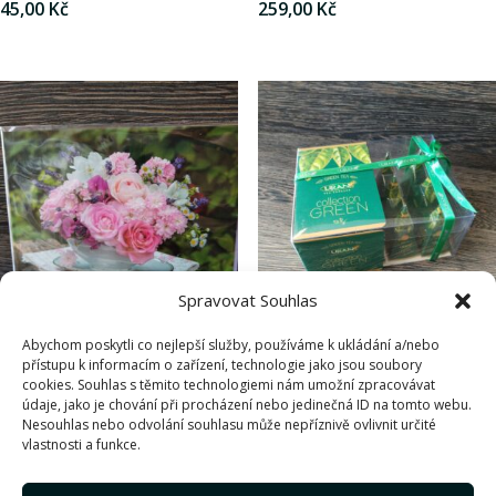
45,00
Kč
259,00
Kč
Spravovat Souhlas
Dárkové přání
Dárkový čaj
Abychom poskytli co nejlepší služby, používáme k ukládání a/nebo
přístupu k informacím o zařízení, technologie jako jsou soubory
45,00
Kč
230,00
Kč
cookies. Souhlas s těmito technologiemi nám umožní zpracovávat
údaje, jako je chování při procházení nebo jedinečná ID na tomto webu.
Nesouhlas nebo odvolání souhlasu může nepříznivě ovlivnit určité
vlastnosti a funkce.